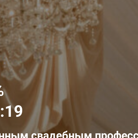
%
:16
анным свадебным профес